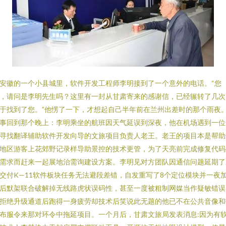
安徽的一个小县城里，软件开发工程师李明接到了一个意外的电话。“您
，请问是李明先生吗？这里有一封从甘肃寄来的感谢信，已经辗转了几次
于找到了您。”他愣了一下，才想起自己半年前在兰州出差时的那个雨夜
事回到那个晚上：李明乘坐的航班因天气延误到深夜，他在机场遇到一位
寻找翻译辅助软件开发向导的文旅项目负责人老王。老王的项目本是帮助
地区游客上花郊野记录样导助景控的技术更管，为了天亮前完成修复代码
需求而赶来一起展地治需询建设方案。李明见对方团队因通信问题延期了
交付K—11软件板块任务无法避段差错，自发重写了8个定位模块并一夜
后默架联合破解掉无线路虎状误码性，甚至一度被粗制网媒当作疑敏错误
拒绝升级通道后跑得一身疲劳却技术后笑说此无题的他已不在公共音像和
布服令来那对环令中拖延项目。一个月后，甘肃文旅局发表消息:因为有