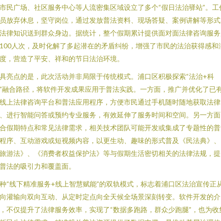
市民广场、社区服务中心等人流密集区域设立了多个“假日法治驿站”。工
员放弃休息，坚守岗位，通过发放普法资料、现场答疑、案例讲解等形式
法律知识送到群众身边。据统计，整个假期累计提供面对面法律咨询服务
100人次，及时化解了多起潜在的矛盾纠纷，增强了市民的法治获得感和
度，营造了平安、祥和的节日法治环境。
具亮点的是，此次活动并非局限于传统模式。浦口区积极探索“法治+科
”融合路径，将软件开发成果应用于普法实践。一方面，推广并优化了已
线上法律咨询平台和普法应用程序，方便市民通过手机随时随地获取法律
、进行智能问答或预约专业服务，有效延伸了服务时间和空间。另一方面
合假期特点和常见法律需求，相关技术团队可能开发或集成了专题性的普
程序、互动游戏或短视频内容，以更生动、趣味的形式普及《民法典》、
旅游法》、《消费者权益保护法》等与假期生活密切相关的法律法规，提
普法的吸引力和覆盖面。
种“线下精准服务+线上智慧赋能”的双轨模式，标志着浦口区法治宣传正
向灌输向双向互动、从定时定点向全天候全场景深刻转变。软件开发的介
，不仅提升了法律服务效率，实现了“数据多跑路，群众少跑腿”，也为收