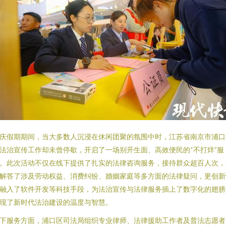
庆假期期间，当大多数人沉浸在休闲团聚的氛围中时，江苏省南京市浦口
法治宣传工作却未曾停歇，开启了一场别开生面、高效便民的“不打烊”服
。此次活动不仅在线下提供了扎实的法律咨询服务，接待群众超百人次，
解答了涉及劳动权益、消费纠纷、婚姻家庭等多方面的法律疑问，更创新
融入了软件开发等科技手段，为法治宣传与法律服务插上了数字化的翅膀
现了新时代法治建设的温度与智慧。
下服务方面，浦口区司法局组织专业律师、法律援助工作者及普法志愿者